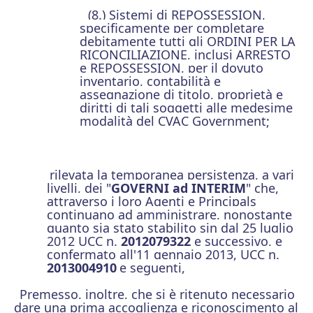
(8.) Sistemi di REPOSSESSION,
specificamente per completare
debitamente tutti gli ORDINI PER LA
RICONCILIAZIONE, inclusi ARRESTO
e REPOSSESSION, per il dovuto
inventario, contabilità e
assegnazione di titolo, proprietà e
diritti di tali soggetti alle medesime
modalità del CVAC Government;
rilevata la temporanea persistenza, a vari
livelli, dei "
GOVERNI ad INTERIM
" che,
attraverso i loro Agenti e Principals
continuano ad amministrare, nonostante
quanto sia stato stabilito sin dal 25 luglio
2012 UCC n.
2012079322
e successivo, e
confermato all'11 gennaio 2013, UCC n.
2013004910
e seguenti,
Premesso, inoltre, che si è ritenuto necessario
dare una prima accoglienza e riconoscimento al