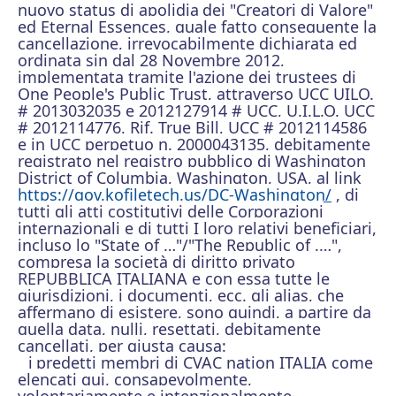
nuovo status di apolidia
dei "Creatori di Valore"
ed Eternal Essences, quale fatto conseguente la
cancellazione, irrevocabilmente dichiarata ed
ordinata sin dal 28 Novembre 2012,
implementata tramite l'azione dei trustees di
One People's Public Trust, attraverso UCC UILO.
# 2013032035 e 2012127914 # UCC, U.I.L.O. UCC
# 2012114776, Rif. True Bill, UCC # 2012114586
e in UCC perpetuo n. 2000043135, debitamente
registrato nel registro pubblico di
Washington
District of Columbia, Washington, USA, al link
https://gov.kofiletech.us/DC-Washington/
, di
tutti gli atti costitutivi delle Corporazioni
internazionali e di tutti I loro relativi beneficiari,
incluso lo "State of …"/"The Republic of .…",
compresa la società di diritto privato
REPUBBLICA ITALIANA e con essa tutte le
giurisdizioni, i documenti, ecc. gli alias, che
affermano di esistere, sono quindi, a partire da
quella data, nulli, resettati, debitamente
cancellati, per giusta causa:
i
predetti membri di CVAC nation ITALIA come
elencati qui, consapevolmente,