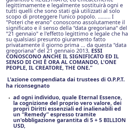
legittimamente e legalmente sostituirà
ogni e
tutti quelli che sono stati già utilizzati
al solo
scopo di proteggere l'unico popolo. ……...
I
"Poteri
che erano" conoscono assolutamente il
significato e il senso della "data gregoriana" del
"21 gennaio" e l'effetto legittimo e legale che ha
su qualsiasi presunto giuramento fatto
privatamente il giorno prima ... da questa "data
gregoriana" del 21 gennaio 2013,
ESSI
CONOSCONO ANCHE IL SIGNIFICATO ED IL
SENSO DI CHI È ORA AL COMANDO, L'ONE
PEOPLE, IL CREATORE, THE ONE.”
L'azione compendiata dai trustees di O.P.P.T.
ha riconsegnato
ad ogni individuo, quale Eternal Essence,
la cognizione del proprio vero valore, dei
propri Diritti essenziali ed inalienabili ed
un “Remedy” espresso tramite
un'obbligazione garantita di 5 + 5 BILLION
USD,