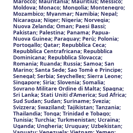
Marocco; Mauritania; Mauritius; Messico;
Moldova; Monaco; Mongolia; Montenegro;
Mozambico; Myanmar; Namibia; Nepal;
Nicaragua; Niger; Nigeria; Norvegia;
Nuova Zelanda; Oman; Paesi Bassi;
Pakistan; Palestina; Panama; Papua-
Nuova Guinea; Paraguay; Perù; Polonia;
Portogallo; Qatar; Repubblica Ceca;
Repubblica Centrafricana; Repubblica
Dominicana; Repubblica Slovacca;
Romania; Ruanda; Russia; Samoa; San
Marino; Santa Sede; Sao Tomè e Principe;
Senegal; Serbia; Seychelles; Sierra Leone;
Singapore; Siria; Slovenia; Somalia;
Sovrano Militare Ordine di Malta; Spagna;
Sri Lanka; Stati Uniti d’America; Sud Africa;
Sud Sudan; Sudan; Suriname; Svezia;
Svizzera; Swaziland; Tajikistan; Tanzania;
Thailandia; Tonga; Trinidad e Tobago;
Tunisia; Turchia; Turkmenistan; Ucraina;
Uganda; Ungheria; Uruguay; Uzbekistan;
Vanuatu; Venezuela; Vietnam; Yemen;