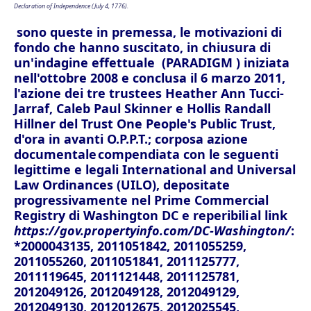
Declaration of Independence (July 4, 1776).
sono q
ueste in premessa, le motivazioni di
fondo che hanno suscitato, in chiusura di
un'indagine effettuale (PARADIGM ) iniziata
nell'ottobre 2008 e conclusa il 6 marzo 2011,
l'azione dei tre trustees Heather Ann Tucci-
Jarraf, Caleb Paul Skinner e Hollis Randall
Hillner del Trust One People's Public Trust,
d'ora in avanti O.P.P.T.; corposa azione
documentale
compendiata con le seguenti
legittime e legali International and Universal
Law Ordinances (UILO), depositate
progressivamente nel Prime Commercial
Registry di Washington DC e reperibili
al link
https://gov.propertyinfo.com/DC-Washington/
:
*2000043135, 2011051842, 2011055259,
2011055260, 2011051841, 2011125777,
2011119645, 2011121448, 2011125781,
2012049126, 2012049128, 2012049129,
2012049130, 2012012675, 2012025545,