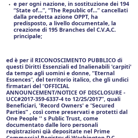
e
per ogni nazione, in sostituzione dei 194
“State of...”, “The Republic of...” cancellati
dalla predetta azione OPPT, ha
predisposto, a livello documentale, la
creazione di 195 Branches del C.V.A.C.
principale;
ed è per il RICONOSCIMENTO PUBBLICO di
questi Diritti Essenziali ed Inalienabili 'carpiti'
da tempo agli uomini e donne, “Eternal
Essences
”
, del territorio italico, che gli undici
firmatari del
“
OFFICIAL
ANNOUNCEMENT/NOTICE OF DISCLOSURE -
UCC#2017-359-6337-4 to 12/25/2017”, quali
Beneficiari,
'
Record Owners' e
“
Secured
Parties”
, così come preservati
e protetti dal
One People '' s Public Trust, come
documentato dalle loro personali
registrazioni già depositate nel Prime
Commercial Registry di Washington D.C.,