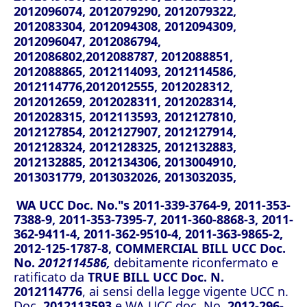
2012096074, 2012079290, 2012079322,
2012083304, 2012094308, 2012094309,
2012096047, 2012086794,
2012086802,2012088787, 2012088851,
2012088865, 2012114093, 2012114586,
2012114776,2012012555, 2012028312,
2012012659, 2012028311, 2012028314,
2012028315, 2012113593, 2012127810,
2012127854, 2012127907, 2012127914,
2012128324, 2012128325, 2012132883,
2012132885, 2012134306, 2013004910,
2013031779, 2013032026, 2013032035,
WA UCC Doc. No."s 2011-339-3764-9, 2011-353-
7388-9, 2011-353-7395-7, 2011-360-8868-3, 2011-
362-9411-4, 2011-362-9510-4, 2011-363-9865-2,
2012-125-1787-8, COMMERCIAL BILL UCC Doc.
No.
2012114586,
debitamente riconfermato e
ratificato da
TRUE BILL UCC Doc. N.
2012114776
, ai sensi della legge vigente UCC n.
Doc.
2012113593
e WA UCC doc. No.
2012-296-