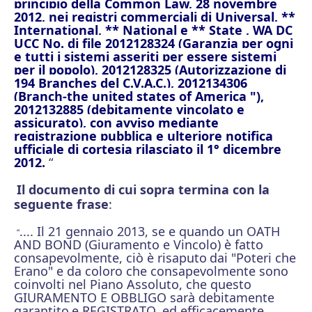
principio della Common Law, 28 novembre
2012, nei registri commerciali di Universal, **
International, ** National e ** State , WA DC
UCC No. di file 2012128324 (Garanzia per ogni
e tutti i sistemi asseriti per essere sistemi
per il popolo), 2012128325 (Autorizzazione di
194 Branches
del C.V.A.C.), 2012134306
(Branch-the united states of America "),
2012132885 (debitamente vincolato e
assicurato), con avviso mediante
registrazione pubblica e ulteriore notifica
ufficiale di cortesia rilasciato il 1° dicembre
2012.
“
Il documento di cui sopra termina con la
seguente frase
:
.... Il 21 gennaio 2013, se e quando un OATH
“
AND BOND (Giuramento e Vincolo) è fatto
consapevolmente, ciò è risaputo
dai "Poteri che
Erano" e da coloro che consapevolmente sono
coinvolti nel Piano Assoluto, che questo
GIURAMENTO E OBBLIGO sarà debitamente
garantito
e REGISTRATO, ed efficacemente