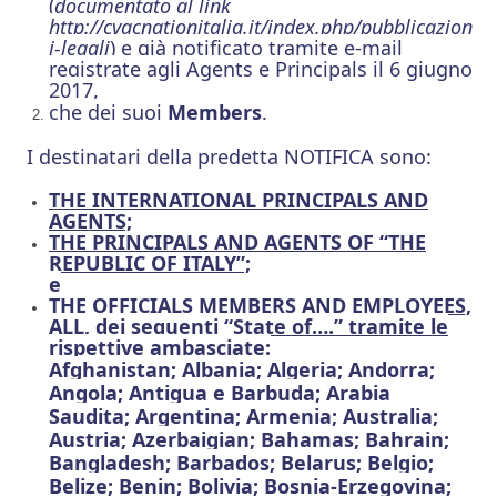
(
documentato al link
http://cvacnationitalia.it/index.php/pubblicazion
i-legali
) e già notificato tramite e-mail
registrate agli Agents
e Principals
il 6 giugno
2017,
che dei suoi
Members
.
I destinatari della predetta NOTIFICA sono:
THE
INTERNATIONAL PRINCIPALS AND
AGENTS;
THE PRINCIPALS AND AGENTS OF “THE
REPUBLIC OF ITALY”;
e
THE OFFICIALS MEMBERS AND EMPLOYEES,
ALL, dei seguenti “State of….” tramite le
rispettive ambasciate:
Afghanistan; Albania; Algeria; Andorra;
Angola; Antigua e Barbuda; Arabia
Saudita; Argentina; Armenia; Australia;
Austria; Azerbaigian; Bahamas; Bahrain;
Bangladesh; Barbados; Belarus; Belgio;
Belize; Benin; Bolivia; Bosnia-Erzegovina;