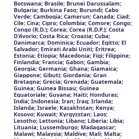
Botswana; Brasile; Brunei Darussalam;
Bulgaria; Burkina Faso; Burundi; Cabo
Verde; Cambogia; Camerun; Canada; Ciad;
Cile; Cina; Cipro; Colombia; Comore; Congo;
Congo (R.D.); Corea;
Corea (R.D.P.); Costa
D’Avorio; Costa Rica; Croazia; Cuba;
Danimarca; Dominica; Ecuador; Egitto; El
Salvador; Emirati Arabi Uniti; Eritrea;
Estonia; Etiopia; Macedonia; Figi; Filippine;
Finlandia; Francia; Gabon; Gambia;
Georgia; Germania; Ghana; Giamaica;
Giappone; Gibuti; Giordania; Gran
Bretagna; Grecia; Grenada; Guatemala;
Guinea; Guinea Bissau; Guinea
Equatoriale; Guyana; Haiti; Honduras;
India; Indonesia; Iran; Iraq; Irlanda;
Islanda; Israele; Kazakhstan; Kenya;
Kosovo; Kuwait; Kyrgyzstan; Laos;
Lesotho; Lettonia; Libano; Liberia; Libia;
Lituania; Lussemburgo; Madagascar;
Malawi; Malaysia; Maldive; Mali; Malta;