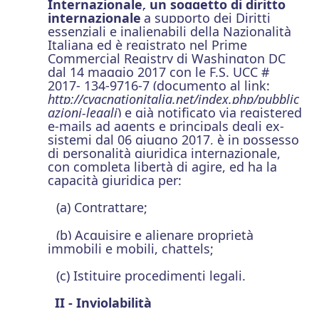
Internazionale, un soggetto di diritto
internazionale
a supporto dei Diritti
essenziali e inalienabili della Nazionalità
Italiana ed è registrato nel Prime
Commercial Registry di Washington DC
dal 14 maggio 2017 con le F.S. UCC #
2017- 134-9716-7 (documento al link:
http://cvacnationitalia.net/index.php/pubblic
azioni-legali
) e già notificato via registered
e-mails ad agents e principals degli ex-
sistemi dal 06 giugno 2017, è in possesso
di personalità giuridica internazionale,
con completa libertà di agire, ed ha la
capacità giuridica per:
(a) Contrattare;
(b) Acquisire e alienare proprietà
immobili e mobili, chattels;
(c) Istituire procedimenti legali.
II - Inviolabilità