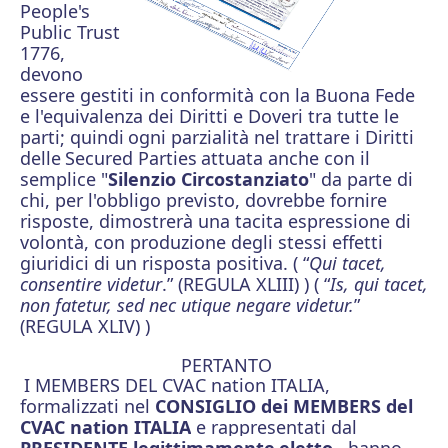
People's
Public Trust
1776,
devono
essere gestiti in conformità con la Buona Fede
e l'equivalenza dei Diritti e Doveri tra tutte le
parti; quindi
ogni parzialità nel trattare i Diritti
delle
Secured Parties
attuata anche con il
semplice "
Silenzio Circostanziato
" da parte di
chi, per l'obbligo previsto, dovrebbe fornire
risposte, dimostrerà una tacita espressione di
volontà, con produzione degli stessi effetti
giuridici di un risposta positiva. ( “
Qui tacet,
consentire videtur
.” (REGULA XLIII) ) ( “
Is, qui tacet,
non fatetur, sed nec utique negare videtur.
”
(REGULA XLIV) )
PERTANTO
I
MEMBERS DEL CVAC nation ITALIA,
formalizzati nel
CONSIGLIO dei MEMBERS del
CVAC nation ITALIA
e rappresentati dal
PRESIDENTE legittimamente
eletto
, hanno