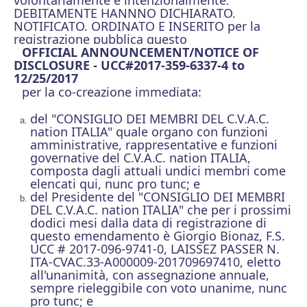
volontariamente e intenzionalmente,
DEBITAMENTE HANNNO DICHIARATO,
NOTIFICATO, ORDINATO E INSERITO per la
registrazione pubblica questo
OFFICIAL ANNOUNCEMENT/NOTICE OF
DISCLOSURE - UCC#2017-359-6337-4 to
12/25/2017
per la co-creazione immediata:
del "CONSIGLIO DEI MEMBRI DEL C.V.A.C.
nation ITALIA" quale organo con funzioni
amministrative, rappresentative e funzioni
governative del C.V.A.C. nation ITALIA,
composta dagli attuali undici membri come
elencati qui, nunc pro tunc; e
del Presidente del "CONSIGLIO DEI MEMBRI
DEL C.V.A.C. nation ITALIA" che per i prossimi
dodici mesi dalla data di registrazione di
questo emendamento è Giorgio Bionaz, F.S.
UCC # 2017-096-9741-0, LAISSEZ PASSER N.
ITA-CVAC.33-A000009-201709697410, eletto
all'unanimità, con assegnazione annuale,
sempre rieleggibile con voto unanime, nunc
pro tunc; e