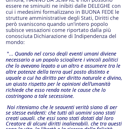
essere
ne sminuiti ne inibiti
dalle DELEGHE con
cui i medesimi
formalizzano in BUONA FEDE
le
strutture amministrative degli
Stati,
Diritti
che
però svaniscono
quando un'intero popolo
subisce vessazioni
come riportato
dalla più
conosciuta
Dichiarazione di Indipendenza del
mondo:
"...
Quando nel corso degli eventi umani diviene
necessario a un popolo sciogliere i vincoli politici
che lo avevano legato a un altro e assumere tra le
altre potenze della terra quel posto distinto e
uguale a cui ha diritto per diritto naturale e divino,
un giusto rispetto per le opinioni dell’umanità
richiede che esso renda note le cause che lo
costringono a tale secessione.
Noi riteniamo che le seguenti verità siano di per
se stesse evidenti: che tutti gli uomini sono stati
creati uguali, che essi sono stati dotati dal loro
Creatore di alcuni diritti inalienabili, che tra questi