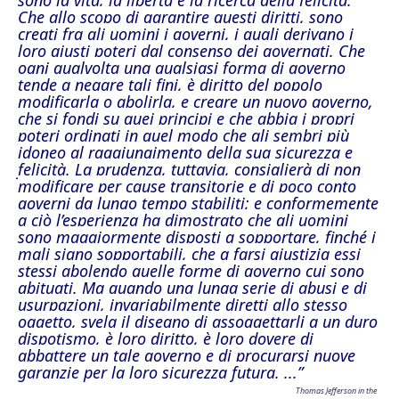
sono la vita, la libertà e la ricerca della felicità.
Che allo scopo di garantire questi diritti, sono
creati fra gli uomini i governi, i quali derivano i
loro giusti poteri dal consenso dei governati. Che
ogni qualvolta una qualsiasi forma di governo
tende a negare tali fini, è diritto del popolo
modificarla o abolirla, e creare un nuovo governo,
che si fondi su quei principi e che abbia i propri
poteri ordinati in quel modo che gli sembri più
idoneo al raggiungimento della sua sicurezza e
felicità. La prudenza, tuttavia, consiglierà di non
modificare per cause transitorie e di poco conto
governi da lungo tempo stabiliti; e conformemente
a ciò l’esperienza ha dimostrato che gli uomini
sono maggiormente disposti a sopportare, finché i
mali siano sopportabili, che a farsi giustizia essi
stessi abolendo quelle forme di governo cui sono
abituati. Ma quando una lunga serie di abusi e di
usurpazioni, invariabilmente diretti allo stesso
oggetto, svela il disegno di assoggettarli a un duro
dispotismo, è loro diritto, è loro dovere di
abbattere un tale governo e di procurarsi nuove
garanzie per la loro sicurezza futura.
...”
Thomas Jefferson in the