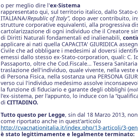
o per meglio dire l'
ex-Sistema
rappresentato qui, sul territorio italico, dallo Stat
ITALIANA/
Republic of Italy”,
dopo aver contribuito, in
strutture corporative equivalenti, alla progressiva
di
cartolarizzazione di ogni individuo che il Creatore si
di Diritti Naturali fondamentali ed inalienabili,
conti
applicare ai nati quella CAPACITA' GIURIDICA assegn
Civil
e che
ad obbligare i medesimi al doversi identif
emessi dallo stesso ex-
Stato-corporation
, quali: C. 
Passaporto, oltre che Cod.Fiscale… Tessera Sanitaria 
traslazione dell'individuo, quale vivente, nella veste
di Persona Fisica, nella sostanza una PERSONA GIURI
verso cui l'individuo medesimo assolve inconsapevol
la funzione di fiduciario e garante degli obblighi (
molt
l'ex-sistema, per l'ap
punto, lo induce con la “qualific
di
CITTADINO.
Tutto questo per Legge
, sin dal 18 Marzo 2013, non
come riportato anche in quest'articolo
http://cvacnationitalia.it/index.php/13-articoli/3-gen
è stato
legittimamente e legalmente
terminato: