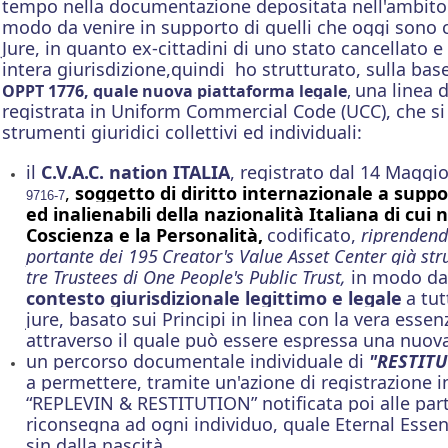
tempo
nella documentazione depositata nell'ambito d
modo da
venire in supporto di quelli che oggi sono
Jure, in quanto ex-cittadini di uno stato
cancellato e
intera giurisdizione,quindi ho strutturato, sulla bas
una linea d
OPPT 1776, quale nuova piattaforma legale
,
registrata in Uniform Commercial Code (UCC), che si
strumenti giuridici collettivi ed individuali:
il
C.V.A.C. nation ITALIA
, registrato dal 14 Magg
,
soggetto di diritto internazionale a suppor
9716-7
ed inalienabili della nazionalità Italiana di cui n
Coscienza e la Personalità,
codificato,
riprendendo
portante dei 195
Creator's Value Asset Center già str
tre Trustees di One People's Public Trust,
in modo da
contesto giurisdizionale legittimo e legale
a tut
jure, basato sui Principi in linea con la vera esse
attraverso il quale può essere espressa una nuova
un percorso documentale individuale di
"RESTIT
a permettere, tramite un'azione di registrazione i
“REPLEVIN & RESTITUTION” notificata poi alle parti
riconsegna ad ogni individuo, quale Eternal Essen
sin dalla nascità.