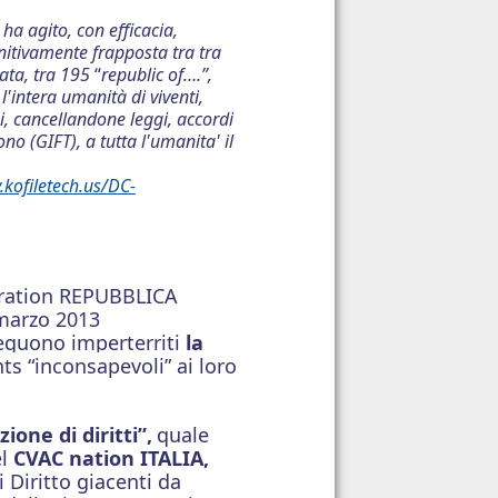
 ha agito, con efficacia,
initivamente frapposta tra tra
data, tra 195
“
republic of….”,
l'intera umanità di viventi,
i, cancellandone leggi, accordi
o (GIFT), a tutta l'umanita' il
.kofiletech.us/DC-
oration REPUBBLICA
marzo 2013
seguono imperterriti
la
ts “inconsapevoli” ai loro
ione di diritti”,
quale
el
CVAC nation ITALIA,
 Diritto giacenti
da