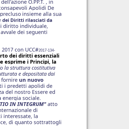
ell'azione O.PP.T. ,
in
 consapevoli Apolidi De
 precluso
insieme alla sua
e
dei Diritti rilasciati da
i diritto individuale,
 avvale dei seguenti
io 2017 con UCC#
2017-134-
to dei diritti essenziali
e esprime i Principi, la
 la struttura costitutiva
utturata e depositata
dai
fornire
un nuovo
ti i predetti apolidi de
nza del nostro Essere ed
 energia sociale.
UTIO IN INTEGRUM"
atto
nternazionale di
 interessate, la
ce, di quanto sottrattogli