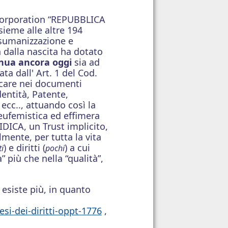
o-corporation “REPUBBLICA
sieme alle altre 194
sumanizzazione e
n dalla nascita ha dotato
nua ancora oggi
sia ad
ata dall'
Art. 1 del Cod.
icare nei documenti
Identità, Patente,
ecc.., attuando così la
 eufemistica
ed effimera
DICA, un Trust implicito,
mente, per tutta la vita
) e diritti (
) a cui
i
pochi
a”
più che nella “qualità”,
 esiste più, in quanto
esi-dei-diritti-oppt-1776
,