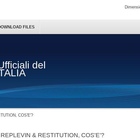
Dimensio
DOWNLOAD FILES
fficiali del
ITALIA
TUTION, COS'E'?
REPLEVIN & RESTITUTION, COS'E'?