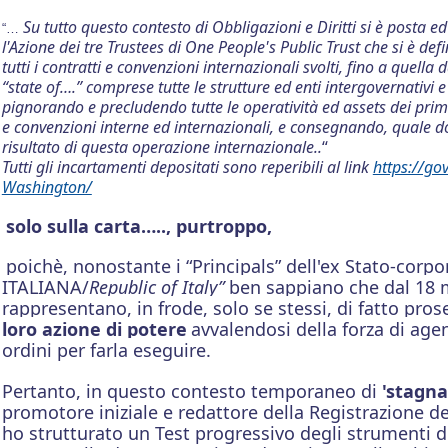
Su tutto questo contesto di Obbligazioni e Diritti si è posta ed
“…
l'Azione dei tre Trustees di One People's Public Trust
che si è def
tutti i contratti e convenzioni internazionali svolti, fino a quella 
“state of….” comprese tutte le strutture ed enti intergovernativi e 
pignorando e precludendo tutte le operatività ed assets dei prim
e convenzioni interne ed internazionali, e consegnando, quale don
risultato di questa operazione internazionale..
“
Tutti gli incartamenti depositati sono reperibili al link
https://gov
Washington/
solo sulla carta….., purtroppo,
poichè, nonostante i “Principals” dell'ex
Stato-corp
ITALIANA/
Republic of Italy”
ben sappiano che dal 18 
rappresentano, in frode, solo se stessi,
di fatto pro
loro azione di potere
avvalendosi della forza di agen
ordini per farla eseguire.
Pertanto, in questo contesto temporaneo di
'stagnaz
promotore iniziale e redattore della Registrazione d
ho strutturato un Test progressivo degli strumenti di