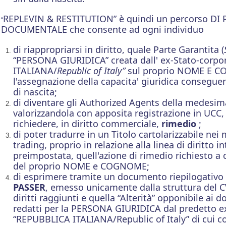
REPLEVIN & RESTITUTION” è quindi un percorso D
“
DOCUMENTALE che consente ad ogni individuo
di riappropriarsi in diritto, quale Parte Garantita (
“PERSONA GIURIDICA” creata dall' ex-
Stato-corpo
ITALIANA/
Republic of Italy”
sul proprio NOME E C
l'assegnazione della capacita' giuridica conseguen
di nascita;
di diventare gli Authorized Agents della medes
valorizzandola con apposita registrazione in UCC
richiedere, in diritto commerciale,
rimedio
;
di poter tradurre in un Titolo cartolarizzabile nei 
trading, proprio in relazione alla linea di diritto i
preimpostata, quell'azione di rimedio richiesto a 
del proprio NOME e COGNOME;
di esprimere tramite un documento riepilogativo 
PASSER
, emesso unicamente dalla struttura del C
diritti raggiunti e quella “Alterità” opponibile ai 
redatti per la PERSONA GIURIDICA dal predetto e
“REPUBBLICA ITALIANA/Republic of Italy” di cui