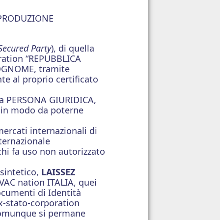
I PRODUZIONE
Secured Party
), di quella
ration “REPUBBLICA
OGNOME, tramite
te al proprio certificato
ima PERSONA GIURIDICA,
, in modo da poterne
mercati internazionali di
nternazionale
chi fa uso non autorizzato
sintetico,
LAISSEZ
VAC nation ITALIA, quei
documenti di Identità
x-stato-corporation
 comunque si permane