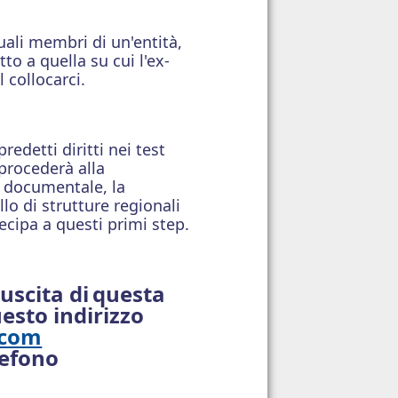
quali membri di un'entità,
tto a quella su cui l'ex-
 collocarci.
redetti diritti nei test
 procederà alla
e documentale, la
lo di strutture regionali
cipa a questi primi step.
uscita di
questa
uesto indirizzo
.com
lefono