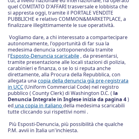
cui, a livello nazionale ed internazionale, ha operato
quel COMITATO D'AFFARI trasversale e lobbista che
si appresta oggi, tramite il PORTALE VENDITE
PUBBLICHE e relativo COMMON&MARKETPLACE, a
finalizzare illegittimamente le sue operatività.
Vogliamo dare, a chi interessato a compartecipare
autonomamente, l'opportunità di far sua la
medesima denuncia sottoponendola tramite
l'
Esposto-Denuncia scaricabile
, da presentarsi,
tramite presentazione alle locali stazioni di polizia,
carabinieri e finanza, o se lo si reputa anche
direttamente, alla Procura della Repubblica, con
allegata una
copia della denuncia già pre-registrata
in UCC
(Uniform Commercial Code) nel registro
pubblico ( County Clerk) di Washington D.C. (
la
Denuncia Integrale in Inglese inizia da pagina 4
)
ed
una copia in italiano
della medesima scaricabili
tutte cliccando sui rispettivi nomi .
Più Esposti-Denuncia, più possibilità che qualche
P.M. avvii in Italia un'inchiesta.